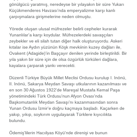
gönülgücü yaratmış, neredeyse bir yılayakın bir süre Yukarı
Küçükmenderes Havzası'nda emperyalizme karşı kanlı
çarpışmalara girişmelerine neden olmuştu.
Yörede oluşan ulusal müfrezeler belirli cepheler kurarak
Yunanlılar'a karşı koydular. Müfrezelerdeki savaşçıları
zeybekler ve eli silah tutan diğer halk oluşturuyordu. Askeri
kıtalar ise Aydın yüzünün Köşk mevkiinin kuzey dağları ile,
Ovakent (Adagide)'in Başçayır denilen yerinde birleştirildi. Bir
yıla yakın bir süre için de olsa özgürlük türküleri dağlara,
kayalara çarparak yankı verecekti.
Düzenli Türkiye Büyük Millet Meclisi Ordusu kurulup I. Inönü,
II. Inönü, Sakarya Meydan Savaşı utkularının kazanılması ve
en son 30 Ağustos 1922'de Mareşal Mustafa Kemal Paşa
yönetimindeki Türk Ordusu'nun Afyon Ovası'nda
Başkomutanlık Meydan Savaşı'nı kazanmasından sonra
Yunan Ordusu İzmir'e doğru kaçmaya başladı. Kaçarken de
yakıp, yıkıp, soykırım uygulayarak Türklere kıyıcılıkta
bulundu.
Ödemiş'lilerin Hacıilyas Köyü'nde direnişi ve bunun