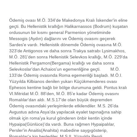
Ödemiş ovası M.Ö. 334'de Makedonya Kralı İskender'in eline
geçti. Bu Hellenistik krallığın Halikarnassos (Bodrum) kuşatan
ordusunun bir kısmı general Parmenion yönetiminde
Messogis (Aydın) dağlarını ve Ödemiş ovasını geçerek
Sardes'e vardı. Hellenistik dönemde Ödemiş ovasına M.Ö.
323'de Antigonos ve daha sonra Trakya satrabı Lysimakhos,
M.Ö. 281'den sonra Hellenistik Selevkos krallığı, M.Ö. 229'da
Hellenistik Pergamon(Bergama) krallığı ve daha sonra
Selevkoslar'dan Achaios'un egemenliğine geçti. M.Ö.
133'de Ödemiş ovasında Roma egemenliği başladı. M.Ö.I.
Yüzyılda Kilbianos denilen yukarı Küçükmenderes ovası
Ephesos kentine bağlı bir bölge durumuna geldi. Pontus kralı
VI.Mitridat M.Ö. 88'den, M.Ö. 85'e kadar Ödemiş ovasını
Romalılar'dan aldı. M.S.17'de olan büyük depremden
Ödemiş ovasındaki yerleşimlerde etkilendiler. M.S. 26'da
Avgustus adına Asya'da yapılacak eyalet tapınağına sahip
olmak için roma'ya kurul gönderen önbir kentin içinde
Hypaipa(Günlüce)'da vardı. Buna rağmen Hypaipalılar,
Persler'in Anaitis(Anahita) mabedine saygıgösterip,
Romalılar'a kin beslediler. M.S.II. Yüzyılda Persli