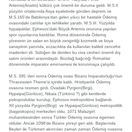
Artemis(Anaitis) kültürü çok önemli bir duruma geldi. M.S.II
yüzyılın ortalarında Asya eyaletinde görülen deprem ve
M.S.165'de Babilonya'dan gelen yıkıcı bir hastalık Ödemiş
ovasındaki canlılar için tehlikeler yarattı. M.S.III. Yüzyılda
hypaipalılar, Ephesos'daki Büyük Artemis onuruna yapılan
spor oyunlarına katıldılar. Roma döneminde Ödemiş
yöresinin ün salan en büyük zenginliği kozmetik ve boya
sanayiinin yanında, eczacılıkta da kullanılan kaliteli zencefre
madenleri idi. Sülüğen de denilen bu civa cevheri önemli dış
satım ürünleri arasındaydı. Bozdağ bağcılığı Romalılar
döneminde imparator emirnamesi ile korunmaya çalışıldı.
M.S. 395.'den sonra Ödemiş ovası Bizans İmparatorluğu'nun
Thracessien Theme'si içinde kaldı. Hristiyanlık Ödemiş
ovasına resmen girdi. Ovadaki Pyrgion(Birgi),
Hypaipa(Günlüce), Nikaia (Türkönü ?) gibi kentlerde
piskoposluklar kurulup, Ephosos metropolitine bağlandı.
XII.yüzyılda Pyrgion(Birgi) ve Hypaipa(Günlüce) metropolitlik
(başpiskopos) merkezleri oldu. 1071 Malazgirt
muharebesinden sonra Türkler Ödemiş ovasına egemen
oldular. Ancak 1098'de Bizans yöreyi geri aldı. Başlarında
Beyleri ile Türkmen akıncıları zaman zaman Ödemiş ovasına