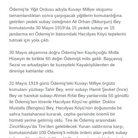
Ödemiş'te Yiğit Ordusu adıyla Kuvayı Milliye oluşumu
tamamlandıktan sonra çarpışacak yiğitlerin komutanlığına
getirilen yedek subay üsteğmen Ali Orhan (İlkkurşun) Bey
komutasında 30 Mayıs 1919'da 15 yedek subay ve 15
jandarma eri Ödemiş'in batısındaki Hacıilyas Köyü tepelerini
tutmak için yola çıktı.
30 Mayıs akşamına doğru Ödemiş'ten Kayıkçıoğlu Molla
Hüseyin ile birlikte 60 değin Ödemişli milis geldi. Başçavuş
Sezai ve arkadaşları ile kuzeydeki Kayaköylülerden de
direnişe katılanlar oldu.
31 Mayıs 1919 günü Ödemiş'teki Kuvayı Milliye örgütü
komutanı yüzbaşı Tahir Bey, emir subayı Hamit Şevket (İnce)
Bey ve harekat subayı Ahmet Rıfat Bey yanlarında 50 gönüllü
ile Ödemiş'ten törenle Hacıilyas Köyü'ne gittiler. Doktor
Mustafa (Bengisu) Bey, Hacıilyas Köyü'nün doğusunda bir
sahra hastahanesi kurarak, cephe gerisinde önemli bir
hizmeti yerine getirmiş oldu. Tire ile Ödemiş arasındaki
Zincirlikuyu'da Tire'den gelebilecek Yunan saldırısına karşı,
komutasındaki 100 Ödemiş'li milisle önlem alan yedek subay