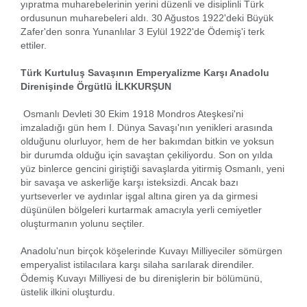
yıpratma muharebelerinin yerini düzenli ve disiplinli Türk
ordusunun muharebeleri aldı. 30 Ağustos 1922'deki Büyük
Zafer'den sonra Yunanlılar 3 Eylül 1922'de Ödemiş'i terk
ettiler.
Türk Kurtuluş Savaşının Emperyalizme Karşı Anadolu
Direnişinde Örgütlü İLKKURŞUN
Osmanlı Devleti 30 Ekim 1918 Mondros Ateşkesi'ni
imzaladığı gün hem I. Dünya Savaşı'nın yenikleri arasında
olduğunu olurluyor, hem de her bakımdan bitkin ve yoksun
bir durumda olduğu için savaştan çekiliyordu. Son on yılda
yüz binlerce gencini giriştiği savaşlarda yitirmiş Osmanlı, yeni
bir savaşa ve askerliğe karşı isteksizdi. Ancak bazı
yurtseverler ve aydınlar işgal altına giren ya da girmesi
düşünülen bölgeleri kurtarmak amacıyla yerli cemiyetler
oluşturmanın yolunu seçtiler.
Anadolu'nun birçok köşelerinde Kuvayı Milliyeciler sömürgen
emperyalist istilacılara karşı silaha sarılarak direndiler.
Ödemiş Kuvayı Milliyesi de bu direnişlerin bir bölümünü,
üstelik ilkini oluşturdu.