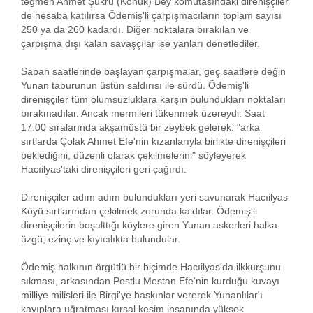
teğmen Ahmet Şükrü (Konuk) Bey komutasındaki direnişçiler
de hesaba katılırsa Ödemiş'li çarpışmacıların toplam sayısı
250 ya da 260 kadardı. Diğer noktalara bırakılan ve
çarpışma dışı kalan savaşçılar ise yanları denetlediler.
Sabah saatlerinde başlayan çarpışmalar, geç saatlere değin
Yunan taburunun üstün saldırısı ile sürdü. Ödemiş'li
direnişçiler tüm olumsuzluklara karşın bulundukları noktaları
bırakmadılar. Ancak mermileri tükenmek üzereydi. Saat
17.00 sıralarında akşamüstü bir zeybek gelerek: "arka
sırtlarda Çolak Ahmet Efe'nin kızanlarıyla birlikte direnişçileri
beklediğini, düzenli olarak çekilmelerini" söyleyerek
Hacıilyas'taki direnişçileri geri çağırdı.
Direnişçiler adım adım bulundukları yeri savunarak Hacıilyas
Köyü sırtlarından çekilmek zorunda kaldılar. Ödemiş'li
direnişçilerin boşalttığı köylere giren Yunan askerleri halka
üzgü, ezinç ve kıyıcılıkta bulundular.
Ödemiş halkının örgütlü bir biçimde Hacıilyas'da ilkkurşunu
sıkması, arkasından Postlu Mestan Efe'nin kurduğu kuvayı
milliye milisleri ile Birgi'ye baskınlar vererek Yunanlılar'ı
kayıplara uğratması kırsal kesim insanında yüksek