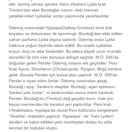
etki- lenmiş olması gerekir. Adını efsanevi Lydia kralı
Tmolos'dan alan Bozdağlar üzerin- deki mermer
yataklarından Lydialılar yontu yapımında yararlandılar.
Ödemiş ovasındaki Hypaipa(Datbey-Günlüce) kenti kök
boyaları ve dokumaları ile tanınmıştı. Bozdağ'dan elde edilen
safran parfümü Lydia dışına satılırdı. Ödemiş ovası Lydia
halkınca yoğun biçimde iskan edildi. Bu ovada Lydialılar
koyun, keçi ve atlar beslediler. Bu atlara dayalı uzun mızraklı
süvarileri ile tüm eski dünyaya dehşet saçtılar. M.Ö. 546'da
doğudan gelen Persler Ödemiş ovasını ele geçirdiler. Pers
Kralı Kyros, Dioshieron (Christoupolis, Pyrgion, Birgi) kentine
geldi. Burada Persler için kutsal alan yaptırdı. M.Ö. 499'da
Persler'e isyan eden İonlar, Ödemiş ovasından geçip,
Bozdağ'ı aşıp, Sardes'e ulaştılar. Bozdağ'ı aşan ephesos -
Sardes yolu İonlar'- ın baskınından sonra önem kazandı.
Persler, Bozdağ'da (Tmolos) dağ geçidini koru- mak için
beyaz mermerden bir karakol yeri yaptırdılar. Pers kralı
I.Artakhsatra, hypaipa'da ulusal Pers kültürünü simgeleyen
‘'Anahita'' mabedini yaptırdı. Hypaiapa'- da ‘'İrani Lydien''
denilen ve kabul ettikleri yeni mezhepten dolayı bu adla
tanınan bir topluluk oluştu.