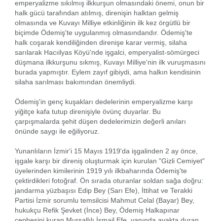
emperyalizme sıkılmış ilkkurşun olmasındaki önemi, onun bir
halk gücü tarafından atılmış, direnişin halktan gelmiş
olmasında ve Kuvayı Milliye etkinliğinin ilk kez örgütlü bir
biçimde Ödemiş'te uygulanmış olmasındandır. Ödemiş'te
halk coşarak kendiliğinden direnişe karar vermiş, silaha
sarılarak Hacıilyas Köyü'nde işgalci, emperyalist-sömürgeci
düşmana ilkkurşunu sıkmış, Kuvayı Milliye'nin ilk vuruşmasını
burada yapmıştır. Eylem zayıf gibiydi, ama halkın kendisinin
silaha sarılması bakımından önemliydi.
Ödemiş'in genç kuşakları dedelerinin emperyalizme karşı
yiğitçe kafa tutup direnişiyle övünç duyarlar. Bu
çarpışmalarda şehit düşen dedelerimizin değerli anıları
önünde saygı ile eğiliyoruz.
Yunanlıların İzmir'i 15 Mayıs 1919'da işgalinden 2 ay önce,
işgale karşı bir direniş oluşturmak için kurulan "Gizli Cemiyet"
üyelerinden kimilerinin 1919 yılı ilkbaharında Ödemiş'te
çektirdikleri fotoğraf. Ön sırada oturanlar soldan sağa doğru:
jandarma yüzbaşısı Edip Bey (Sarı Efe), İttihat ve Terakki
Partisi İzmir sorumlu temsilcisi Mahmut Celal (Bayar) Bey,
hukukçu Refik Şevket (İnce) Bey, Ödemiş Halkapınar
cephesini kuran Mursallılı İsmail Efe, yanında ayakta duran