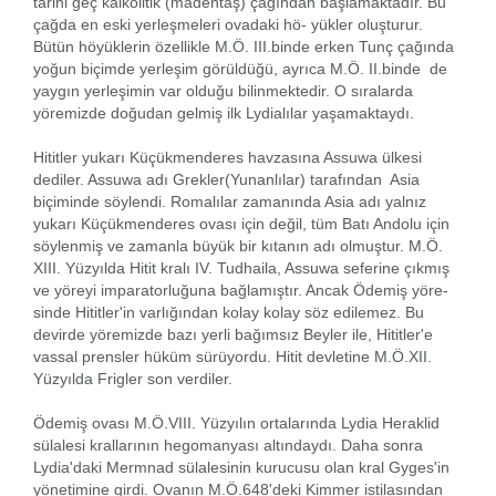
tarihi geç kalkolitik (madentaş) çağından başlamaktadır. Bu
çağda en eski yerleşmeleri ovadaki hö- yükler oluşturur.
Bütün höyüklerin özellikle M.Ö. III.binde erken Tunç çağında
yoğun biçimde yerleşim görüldüğü, ayrıca M.Ö. II.binde de
yaygın yerleşimin var olduğu bilinmektedir. O sıralarda
yöremizde doğudan gelmiş ilk Lydialılar yaşamaktaydı.
Hititler yukarı Küçükmenderes havzasına Assuwa ülkesi
dediler. Assuwa adı Grekler(Yunanlılar) tarafından Asia
biçiminde söylendi. Romalılar zamanında Asia adı yalnız
yukarı Küçükmenderes ovası için değil, tüm Batı Andolu için
söylenmiş ve zamanla büyük bir kıtanın adı olmuştur. M.Ö.
XIII. Yüzyılda Hitit kralı IV. Tudhaila, Assuwa seferine çıkmış
ve yöreyi imparatorluğuna bağlamıştır. Ancak Ödemiş yöre-
sinde Hititler'in varlığından kolay kolay söz edilemez. Bu
devirde yöremizde bazı yerli bağımsız Beyler ile, Hititler'e
vassal prensler hüküm sürüyordu. Hitit devletine M.Ö.XII.
Yüzyılda Frigler son verdiler.
Ödemiş ovası M.Ö.VIII. Yüzyılın ortalarında Lydia Heraklid
sülalesi krallarının hegomanyası altındaydı. Daha sonra
Lydia'daki Mermnad sülalesinin kurucusu olan kral Gyges'in
yönetimine girdi. Ovanın M.Ö.648'deki Kimmer istilasından