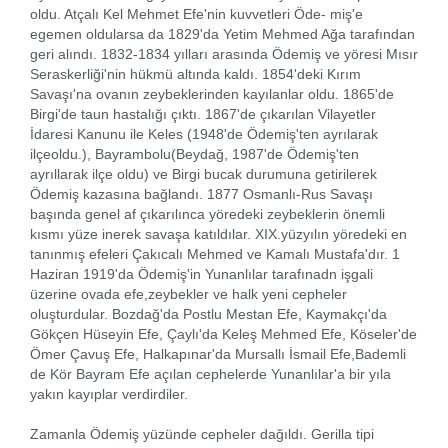
oldu. Atçalı Kel Mehmet Efe'nin kuvvetleri Öde- miş'e
egemen oldularsa da 1829'da Yetim Mehmed Ağa tarafından
geri alındı. 1832-1834 yılları arasında Ödemiş ve yöresi Mısır
Seraskerliği'nin hükmü altında kaldı. 1854'deki Kırım
Savaşı'na ovanın zeybeklerinden kayılanlar oldu. 1865'de
Birgi'de taun hastalığı çıktı. 1867'de çıkarılan Vilayetler
İdaresi Kanunu ile Keles (1948'de Ödemiş'ten ayrılarak
ilçeoldu.), Bayrambolu(Beydağ, 1987'de Ödemiş'ten
ayrıllarak ilçe oldu) ve Birgi bucak durumuna getirilerek
Ödemiş kazasına bağlandı. 1877 Osmanlı-Rus Savaşı
başında genel af çıkarılınca yöredeki zeybeklerin önemli
kısmı yüze inerek savaşa katıldılar. XIX.yüzyılın yöredeki en
tanınmış efeleri Çakıcalı Mehmed ve Kamalı Mustafa'dır. 1
Haziran 1919'da Ödemiş'in Yunanlılar tarafınadn işgali
üzerine ovada efe,zeybekler ve halk yeni cepheler
oluşturdular. Bozdağ'da Postlu Mestan Efe, Kaymakçı'da
Gökçen Hüseyin Efe, Çaylı'da Keleş Mehmed Efe, Köseler'de
Ömer Çavuş Efe, Halkapınar'da Mursallı İsmail Efe,Bademli
de Kör Bayram Efe açılan cephelerde Yunanlılar'a bir yıla
yakın kayıplar verdirdiler.
Zamanla Ödemiş yüzünde cepheler dağıldı. Gerilla tipi