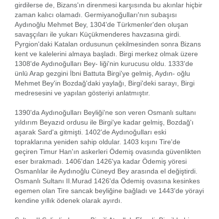
girdilerse de, Bizans'ın direnmesi karşısında bu akınlar hiçbir
zaman kalıcı olamadı. Germiyanoğulları'nın subaşısı
Aydınoğlu Mehmet Bey, 1304'de Türkmenler'den oluşan
savaşçıları ile yukarı Küçükmenderes havzasına girdi.
Pyrgion'daki Katalan ordusunun çekilmesinden sonra Bizans
kent ve kalelerini almaya başladı. Birgi merkez olmak üzere
1308'de Aydınoğulları Bey- liği'nin kurucusu oldu. 1333'de
ünlü Arap gezgini İbni Battuta Birgi'ye gelmiş, Aydın- oğlu
Mehmet Bey'in Bozdağ'daki yaylağı, Birgi'deki sarayı, Birgi
medresesini ve yapılan gösteriyi anlatmıştır.
1390'da Aydınoğulları Beyliği'ne son veren Osmanlı sultanı
yıldırım Beyazıd ordusu ile Birgi'ye kadar gelmiş, Bozdağ'ı
aşarak Sard'a gitmişti. 1402'de Aydınoğulları eski
topraklarına yeniden sahip oldular. 1403 kışını Tire'de
geçiren Timur Han'ın askerleri Ödemiş ovasında güvenlikten
eser bırakmadı. 1406'dan 1426'ya kadar Ödemiş yöresi
Osmanlılar ile Aydınoğlu Cüneyd Bey arasında el değiştirdi.
Osmanlı Sultanı II.Murad 1426'da Ödemiş ovasına kesinkes
egemen olan Tire sancak beyliğine bağladı ve 1443'de yörayi
kendine yıllık ödenek olarak ayırdı.