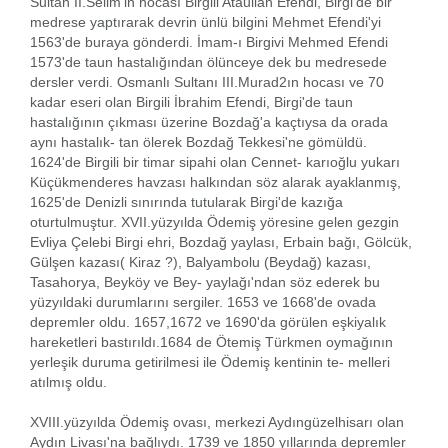
Sultan II.Selim'in hocası Birgili Ataullah Efendi, Birgi'de bir
medrese yaptırarak devrin ünlü bilgini Mehmet Efendi'yi
1563'de buraya gönderdi. İmam-ı Birgivi Mehmed Efendi
1573'de taun hastalığından ölünceye dek bu medresede
dersler verdi. Osmanlı Sultanı III.Murad2ın hocası ve 70
kadar eseri olan Birgili İbrahim Efendi, Birgi'de taun
hastalığının çıkması üzerine Bozdağ'a kaçtıysa da orada
aynı hastalık- tan ölerek Bozdağ Tekkesi'ne gömüldü.
1624'de Birgili bir timar sipahi olan Cennet- karıoğlu yukarı
Küçükmenderes havzası halkından söz alarak ayaklanmış,
1625'de Denizli sınırında tutularak Birgi'de kazığa
oturtulmuştur. XVII.yüzyılda Ödemiş yöresine gelen gezgin
Evliya Çelebi Birgi ehri, Bozdağ yaylası, Erbain bağı, Gölcük,
Gülşen kazası( Kiraz ?), Balyambolu (Beydağ) kazası,
Tasahorya, Beyköy ve Bey- yaylağı'ndan söz ederek bu
yüzyıldaki durumlarını sergiler. 1653 ve 1668'de ovada
depremler oldu. 1657,1672 ve 1690'da görülen eşkiyalık
hareketleri bastırıldı.1684 de Ötemiş Türkmen oymağının
yerleşik duruma getirilmesi ile Ödemiş kentinin te- melleri
atılmış oldu.
XVIII.yüzyılda Ödemiş ovası, merkezi Aydıngüzelhisarı olan
Aydın Livası'na bağlıydı. 1739 ve 1850 yıllarında depremler