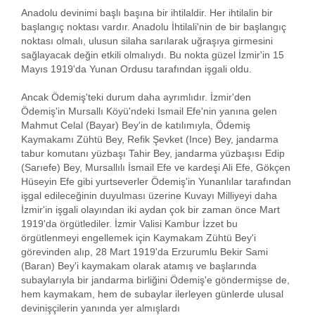
Anadolu devinimi başlı başına bir ihtilaldir. Her ihtilalin bir
başlangıç noktası vardır. Anadolu İhtilali'nin de bir başlangıç
noktası olmalı, ulusun silaha sarılarak uğraşıya girmesini
sağlayacak değin etkili olmalıydı. Bu nokta güzel İzmir'in 15
Mayıs 1919'da Yunan Ordusu tarafından işgali oldu.
Ancak Ödemiş'teki durum daha ayrımlıdır. İzmir'den
Ödemiş'in Mursallı Köyü'ndeki Ismail Efe'nin yanına gelen
Mahmut Celal (Bayar) Bey'in de katılımıyla, Ödemiş
Kaymakamı Zühtü Bey, Refik Şevket (Ince) Bey, jandarma
tabur komutanı yüzbaşı Tahir Bey, jandarma yüzbaşısı Edip
(Sarıefe) Bey, Mursallılı İsmail Efe ve kardeşi Ali Efe, Gökçen
Hüseyin Efe gibi yurtseverler Ödemiş'in Yunanlılar tarafından
işgal edileceğinin duyulması üzerine Kuvayı Milliyeyi daha
İzmir'in işgali olayından iki aydan çok bir zaman önce Mart
1919'da örgütlediler. İzmir Valisi Kambur İzzet bu
örgütlenmeyi engellemek için Kaymakam Zühtü Bey'i
görevinden alıp, 28 Mart 1919'da Erzurumlu Bekir Sami
(Baran) Bey'i kaymakam olarak atamış ve başlarında
subaylarıyla bir jandarma birliğini Ödemiş'e göndermişse de,
hem kaymakam, hem de subaylar ilerleyen günlerde ulusal
devinişçilerin yanında yer almışlardı