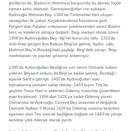
girdilerse de, Bizans'ın direnmesi karşısında bu akınlar hiçbir
zaman kalıcı olamadı. Germiyanoğulları'nın subaşısı
Aydınoğlu Mehmet Bey, 1304'de Türkmenler'den oluşan
savaşçıları ile yukarı Küçükmenderes havzasına girdi.
Pyrgion'daki Katalan ordusunun çekilmesinden sonra Bizans
kent ve kalelerini almaya başladı. Birgi merkez olmak üzere
1308'de Aydınoğulları Bey- liği'nin kurucusu oldu. 1333'de
ünlü Arap gezgini İbni Battuta Birgi'ye gelmiş, Aydın- oğlu
Mehmet Bey'in Bozdağ'daki yaylağı, Birgi'deki sarayı, Birgi
medresesini ve yapılan gösteriyi anlatmıştır.
1390'da Aydınoğulları Beyliği'ne son veren Osmanlı sultanı
yıldırım Beyazıd ordusu ile Birgi'ye kadar gelmiş, Bozdağ'ı
aşarak Sard'a gitmişti. 1402'de Aydınoğulları eski
topraklarına yeniden sahip oldular. 1403 kışını Tire'de
geçiren Timur Han'ın askerleri Ödemiş ovasında güvenlikten
eser bırakmadı. 1406'dan 1426'ya kadar Ödemiş yöresi
Osmanlılar ile Aydınoğlu Cüneyd Bey arasında el değiştirdi.
Osmanlı Sultanı II.Murad 1426'da Ödemiş ovasına kesinkes
egemen olan Tire sancak beyliğine bağladı ve 1443'de yörayi
kendine yıllık ödenek olarak ayırdı.