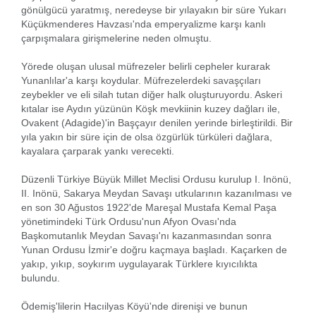
gönülgücü yaratmış, neredeyse bir yılayakın bir süre Yukarı
Küçükmenderes Havzası'nda emperyalizme karşı kanlı
çarpışmalara girişmelerine neden olmuştu.
Yörede oluşan ulusal müfrezeler belirli cepheler kurarak
Yunanlılar'a karşı koydular. Müfrezelerdeki savaşçıları
zeybekler ve eli silah tutan diğer halk oluşturuyordu. Askeri
kıtalar ise Aydın yüzünün Köşk mevkiinin kuzey dağları ile,
Ovakent (Adagide)'in Başçayır denilen yerinde birleştirildi. Bir
yıla yakın bir süre için de olsa özgürlük türküleri dağlara,
kayalara çarparak yankı verecekti.
Düzenli Türkiye Büyük Millet Meclisi Ordusu kurulup I. Inönü,
II. Inönü, Sakarya Meydan Savaşı utkularının kazanılması ve
en son 30 Ağustos 1922'de Mareşal Mustafa Kemal Paşa
yönetimindeki Türk Ordusu'nun Afyon Ovası'nda
Başkomutanlık Meydan Savaşı'nı kazanmasından sonra
Yunan Ordusu İzmir'e doğru kaçmaya başladı. Kaçarken de
yakıp, yıkıp, soykırım uygulayarak Türklere kıyıcılıkta
bulundu.
Ödemiş'lilerin Hacıilyas Köyü'nde direnişi ve bunun