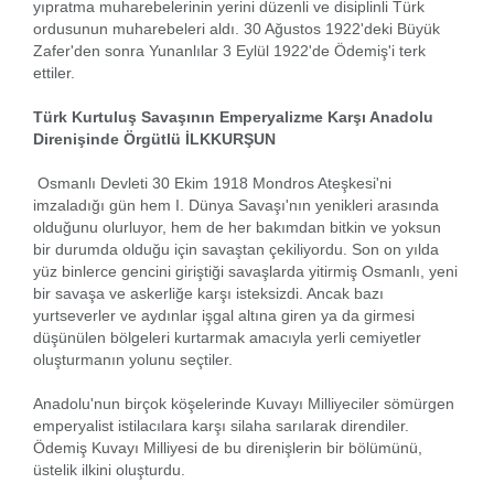
yıpratma muharebelerinin yerini düzenli ve disiplinli Türk
ordusunun muharebeleri aldı. 30 Ağustos 1922'deki Büyük
Zafer'den sonra Yunanlılar 3 Eylül 1922'de Ödemiş'i terk
ettiler.
Türk Kurtuluş Savaşının Emperyalizme Karşı Anadolu
Direnişinde Örgütlü İLKKURŞUN
Osmanlı Devleti 30 Ekim 1918 Mondros Ateşkesi'ni
imzaladığı gün hem I. Dünya Savaşı'nın yenikleri arasında
olduğunu olurluyor, hem de her bakımdan bitkin ve yoksun
bir durumda olduğu için savaştan çekiliyordu. Son on yılda
yüz binlerce gencini giriştiği savaşlarda yitirmiş Osmanlı, yeni
bir savaşa ve askerliğe karşı isteksizdi. Ancak bazı
yurtseverler ve aydınlar işgal altına giren ya da girmesi
düşünülen bölgeleri kurtarmak amacıyla yerli cemiyetler
oluşturmanın yolunu seçtiler.
Anadolu'nun birçok köşelerinde Kuvayı Milliyeciler sömürgen
emperyalist istilacılara karşı silaha sarılarak direndiler.
Ödemiş Kuvayı Milliyesi de bu direnişlerin bir bölümünü,
üstelik ilkini oluşturdu.