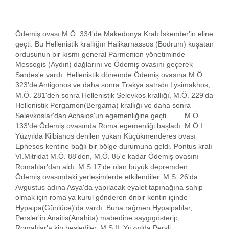
Ödemiş ovası M.Ö. 334'de Makedonya Kralı İskender'in eline
geçti. Bu Hellenistik krallığın Halikarnassos (Bodrum) kuşatan
ordusunun bir kısmı general Parmenion yönetiminde
Messogis (Aydın) dağlarını ve Ödemiş ovasını geçerek
Sardes'e vardı. Hellenistik dönemde Ödemiş ovasına M.Ö.
323'de Antigonos ve daha sonra Trakya satrabı Lysimakhos,
M.Ö. 281'den sonra Hellenistik Selevkos krallığı, M.Ö. 229'da
Hellenistik Pergamon(Bergama) krallığı ve daha sonra
Selevkoslar'dan Achaios'un egemenliğine geçti. M.Ö.
133'de Ödemiş ovasında Roma egemenliği başladı. M.Ö.I.
Yüzyılda Kilbianos denilen yukarı Küçükmenderes ovası
Ephesos kentine bağlı bir bölge durumuna geldi. Pontus kralı
VI.Mitridat M.Ö. 88'den, M.Ö. 85'e kadar Ödemiş ovasını
Romalılar'dan aldı. M.S.17'de olan büyük depremden
Ödemiş ovasındaki yerleşimlerde etkilendiler. M.S. 26'da
Avgustus adına Asya'da yapılacak eyalet tapınağına sahip
olmak için roma'ya kurul gönderen önbir kentin içinde
Hypaipa(Günlüce)'da vardı. Buna rağmen Hypaipalılar,
Persler'in Anaitis(Anahita) mabedine saygıgösterip,
Romalılar'a kin beslediler. M.S.II. Yüzyılda Persli