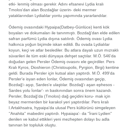
etki- lenmiş olması gerekir. Adını efsanevi Lydia kralı
Tmolos'dan alan Bozdağlar üzerin- deki mermer
yataklarından Lydialılar yontu yapımında yararlandılar.
Ödemiş ovasındaki Hypaipa(Datbey-Günlüce) kenti kök
boyaları ve dokumaları ile tanınmıştı. Bozdağ'dan elde edilen
safran parfümü Lydia dışına satılırdı. Ödemiş ovası Lydia
halkınca yoğun biçimde iskan edildi. Bu ovada Lydialılar
koyun, keçi ve atlar beslediler. Bu atlara dayalı uzun mızraklı
süvarileri ile tüm eski dünyaya dehşet saçtılar. M.Ö. 546'da
doğudan gelen Persler Ödemiş ovasını ele geçirdiler. Pers
Kralı Kyros, Dioshieron (Christoupolis, Pyrgion, Birgi) kentine
geldi. Burada Persler için kutsal alan yaptırdı. M.Ö. 499'da
Persler'e isyan eden İonlar, Ödemiş ovasından geçip,
Bozdağ'ı aşıp, Sardes'e ulaştılar. Bozdağ'ı aşan ephesos -
Sardes yolu İonlar'- ın baskınından sonra önem kazandı.
Persler, Bozdağ'da (Tmolos) dağ geçidini koru- mak için
beyaz mermerden bir karakol yeri yaptırdılar. Pers kralı
I.Artakhsatra, hypaipa'da ulusal Pers kültürünü simgeleyen
‘'Anahita'' mabedini yaptırdı. Hypaiapa'- da ‘'İrani Lydien''
denilen ve kabul ettikleri yeni mezhepten dolayı bu adla
tanınan bir topluluk oluştu.