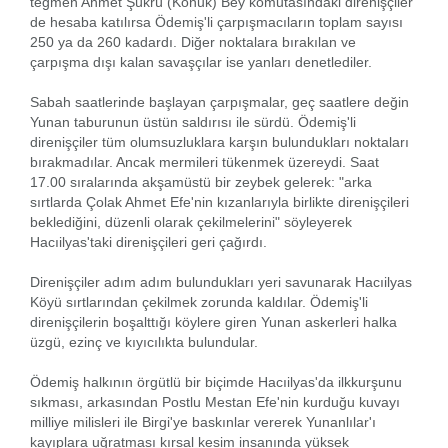
teğmen Ahmet Şükrü (Konuk) Bey komutasındaki direnişçiler
de hesaba katılırsa Ödemiş'li çarpışmacıların toplam sayısı
250 ya da 260 kadardı. Diğer noktalara bırakılan ve
çarpışma dışı kalan savaşçılar ise yanları denetlediler.
Sabah saatlerinde başlayan çarpışmalar, geç saatlere değin
Yunan taburunun üstün saldırısı ile sürdü. Ödemiş'li
direnişçiler tüm olumsuzluklara karşın bulundukları noktaları
bırakmadılar. Ancak mermileri tükenmek üzereydi. Saat
17.00 sıralarında akşamüstü bir zeybek gelerek: "arka
sırtlarda Çolak Ahmet Efe'nin kızanlarıyla birlikte direnişçileri
beklediğini, düzenli olarak çekilmelerini" söyleyerek
Hacıilyas'taki direnişçileri geri çağırdı.
Direnişçiler adım adım bulundukları yeri savunarak Hacıilyas
Köyü sırtlarından çekilmek zorunda kaldılar. Ödemiş'li
direnişçilerin boşalttığı köylere giren Yunan askerleri halka
üzgü, ezinç ve kıyıcılıkta bulundular.
Ödemiş halkının örgütlü bir biçimde Hacıilyas'da ilkkurşunu
sıkması, arkasından Postlu Mestan Efe'nin kurduğu kuvayı
milliye milisleri ile Birgi'ye baskınlar vererek Yunanlılar'ı
kayıplara uğratması kırsal kesim insanında yüksek