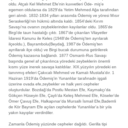
oldu. Atçalı Kel Mehmet Efe'nin kuvvetleri Öde- miş'e
egemen oldularsa da 1829'da Yetim Mehmed Ağa tarafından
geri alındı. 1832-1834 yılları arasında Ödemiş ve yöresi Mısır
Seraskerliği'nin hükmü altında kaldı. 1854'deki Kırım
Savaşı'na ovanın zeybeklerinden kayılanlar oldu. 1865'de
Birgi'de taun hastalığı çıktı. 1867'de çıkarılan Vilayetler
İdaresi Kanunu ile Keles (1948'de Ödemiş'ten ayrılarak
ilçeoldu.), Bayrambolu(Beydağ, 1987'de Ödemiş'ten
ayrıllarak ilçe oldu) ve Birgi bucak durumuna getirilerek
Ödemiş kazasına bağlandı. 1877 Osmanlı-Rus Savaşı
başında genel af çıkarılınca yöredeki zeybeklerin önemli
kısmı yüze inerek savaşa katıldılar. XIX.yüzyılın yöredeki en
tanınmış efeleri Çakıcalı Mehmed ve Kamalı Mustafa'dır. 1
Haziran 1919'da Ödemiş'in Yunanlılar tarafınadn işgali
üzerine ovada efe,zeybekler ve halk yeni cepheler
oluşturdular. Bozdağ'da Postlu Mestan Efe, Kaymakçı'da
Gökçen Hüseyin Efe, Çaylı'da Keleş Mehmed Efe, Köseler'de
Ömer Çavuş Efe, Halkapınar'da Mursallı İsmail Efe,Bademli
de Kör Bayram Efe açılan cephelerde Yunanlılar'a bir yıla
yakın kayıplar verdirdiler.
Zamanla Ödemiş yüzünde cepheler dağıldı. Gerilla tipi