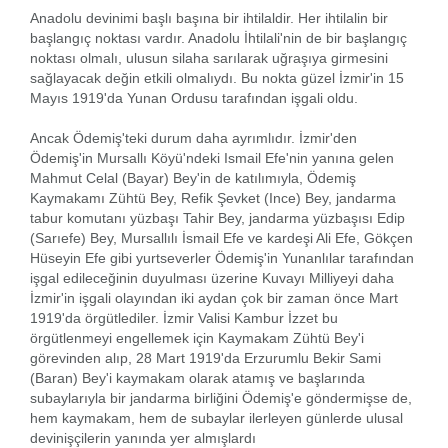
Anadolu devinimi başlı başına bir ihtilaldir. Her ihtilalin bir
başlangıç noktası vardır. Anadolu İhtilali'nin de bir başlangıç
noktası olmalı, ulusun silaha sarılarak uğraşıya girmesini
sağlayacak değin etkili olmalıydı. Bu nokta güzel İzmir'in 15
Mayıs 1919'da Yunan Ordusu tarafından işgali oldu.
Ancak Ödemiş'teki durum daha ayrımlıdır. İzmir'den
Ödemiş'in Mursallı Köyü'ndeki Ismail Efe'nin yanına gelen
Mahmut Celal (Bayar) Bey'in de katılımıyla, Ödemiş
Kaymakamı Zühtü Bey, Refik Şevket (Ince) Bey, jandarma
tabur komutanı yüzbaşı Tahir Bey, jandarma yüzbaşısı Edip
(Sarıefe) Bey, Mursallılı İsmail Efe ve kardeşi Ali Efe, Gökçen
Hüseyin Efe gibi yurtseverler Ödemiş'in Yunanlılar tarafından
işgal edileceğinin duyulması üzerine Kuvayı Milliyeyi daha
İzmir'in işgali olayından iki aydan çok bir zaman önce Mart
1919'da örgütlediler. İzmir Valisi Kambur İzzet bu
örgütlenmeyi engellemek için Kaymakam Zühtü Bey'i
görevinden alıp, 28 Mart 1919'da Erzurumlu Bekir Sami
(Baran) Bey'i kaymakam olarak atamış ve başlarında
subaylarıyla bir jandarma birliğini Ödemiş'e göndermişse de,
hem kaymakam, hem de subaylar ilerleyen günlerde ulusal
devinişçilerin yanında yer almışlardı