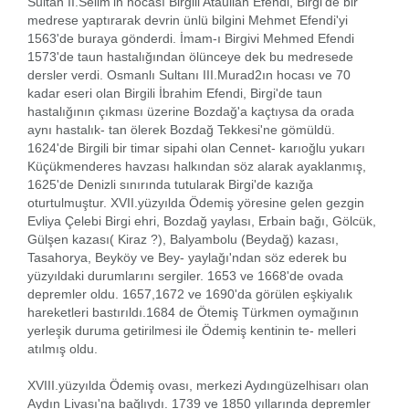
Sultan II.Selim'in hocası Birgili Ataullah Efendi, Birgi'de bir
medrese yaptırarak devrin ünlü bilgini Mehmet Efendi'yi
1563'de buraya gönderdi. İmam-ı Birgivi Mehmed Efendi
1573'de taun hastalığından ölünceye dek bu medresede
dersler verdi. Osmanlı Sultanı III.Murad2ın hocası ve 70
kadar eseri olan Birgili İbrahim Efendi, Birgi'de taun
hastalığının çıkması üzerine Bozdağ'a kaçtıysa da orada
aynı hastalık- tan ölerek Bozdağ Tekkesi'ne gömüldü.
1624'de Birgili bir timar sipahi olan Cennet- karıoğlu yukarı
Küçükmenderes havzası halkından söz alarak ayaklanmış,
1625'de Denizli sınırında tutularak Birgi'de kazığa
oturtulmuştur. XVII.yüzyılda Ödemiş yöresine gelen gezgin
Evliya Çelebi Birgi ehri, Bozdağ yaylası, Erbain bağı, Gölcük,
Gülşen kazası( Kiraz ?), Balyambolu (Beydağ) kazası,
Tasahorya, Beyköy ve Bey- yaylağı'ndan söz ederek bu
yüzyıldaki durumlarını sergiler. 1653 ve 1668'de ovada
depremler oldu. 1657,1672 ve 1690'da görülen eşkiyalık
hareketleri bastırıldı.1684 de Ötemiş Türkmen oymağının
yerleşik duruma getirilmesi ile Ödemiş kentinin te- melleri
atılmış oldu.
XVIII.yüzyılda Ödemiş ovası, merkezi Aydıngüzelhisarı olan
Aydın Livası'na bağlıydı. 1739 ve 1850 yıllarında depremler