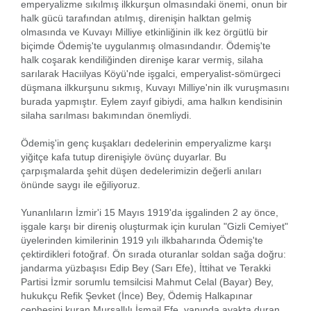
emperyalizme sıkılmış ilkkurşun olmasındaki önemi, onun bir
halk gücü tarafından atılmış, direnişin halktan gelmiş
olmasında ve Kuvayı Milliye etkinliğinin ilk kez örgütlü bir
biçimde Ödemiş'te uygulanmış olmasındandır. Ödemiş'te
halk coşarak kendiliğinden direnişe karar vermiş, silaha
sarılarak Hacıilyas Köyü'nde işgalci, emperyalist-sömürgeci
düşmana ilkkurşunu sıkmış, Kuvayı Milliye'nin ilk vuruşmasını
burada yapmıştır. Eylem zayıf gibiydi, ama halkın kendisinin
silaha sarılması bakımından önemliydi.
Ödemiş'in genç kuşakları dedelerinin emperyalizme karşı
yiğitçe kafa tutup direnişiyle övünç duyarlar. Bu
çarpışmalarda şehit düşen dedelerimizin değerli anıları
önünde saygı ile eğiliyoruz.
Yunanlıların İzmir'i 15 Mayıs 1919'da işgalinden 2 ay önce,
işgale karşı bir direniş oluşturmak için kurulan "Gizli Cemiyet"
üyelerinden kimilerinin 1919 yılı ilkbaharında Ödemiş'te
çektirdikleri fotoğraf. Ön sırada oturanlar soldan sağa doğru:
jandarma yüzbaşısı Edip Bey (Sarı Efe), İttihat ve Terakki
Partisi İzmir sorumlu temsilcisi Mahmut Celal (Bayar) Bey,
hukukçu Refik Şevket (İnce) Bey, Ödemiş Halkapınar
cephesini kuran Mursallılı İsmail Efe, yanında ayakta duran