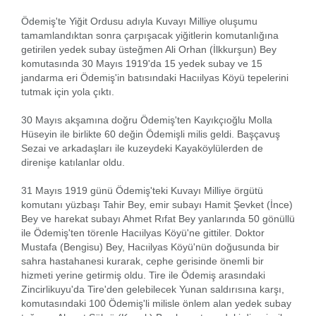
Ödemiş'te Yiğit Ordusu adıyla Kuvayı Milliye oluşumu
tamamlandıktan sonra çarpışacak yiğitlerin komutanlığına
getirilen yedek subay üsteğmen Ali Orhan (İlkkurşun) Bey
komutasında 30 Mayıs 1919'da 15 yedek subay ve 15
jandarma eri Ödemiş'in batısındaki Hacıilyas Köyü tepelerini
tutmak için yola çıktı.
30 Mayıs akşamına doğru Ödemiş'ten Kayıkçıoğlu Molla
Hüseyin ile birlikte 60 değin Ödemişli milis geldi. Başçavuş
Sezai ve arkadaşları ile kuzeydeki Kayaköylülerden de
direnişe katılanlar oldu.
31 Mayıs 1919 günü Ödemiş'teki Kuvayı Milliye örgütü
komutanı yüzbaşı Tahir Bey, emir subayı Hamit Şevket (İnce)
Bey ve harekat subayı Ahmet Rıfat Bey yanlarında 50 gönüllü
ile Ödemiş'ten törenle Hacıilyas Köyü'ne gittiler. Doktor
Mustafa (Bengisu) Bey, Hacıilyas Köyü'nün doğusunda bir
sahra hastahanesi kurarak, cephe gerisinde önemli bir
hizmeti yerine getirmiş oldu. Tire ile Ödemiş arasındaki
Zincirlikuyu'da Tire'den gelebilecek Yunan saldırısına karşı,
komutasındaki 100 Ödemiş'li milisle önlem alan yedek subay