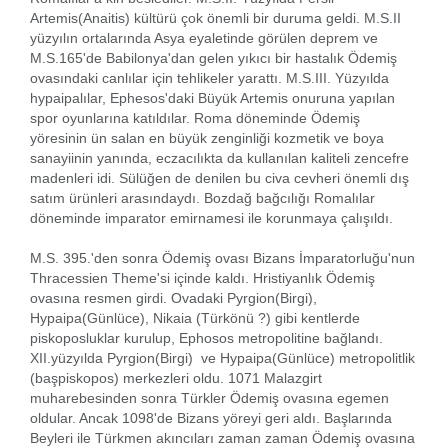
Artemis(Anaitis) kültürü çok önemli bir duruma geldi. M.S.II
yüzyılın ortalarında Asya eyaletinde görülen deprem ve
M.S.165'de Babilonya'dan gelen yıkıcı bir hastalık Ödemiş
ovasındaki canlılar için tehlikeler yarattı. M.S.III. Yüzyılda
hypaipalılar, Ephesos'daki Büyük Artemis onuruna yapılan
spor oyunlarına katıldılar. Roma döneminde Ödemiş
yöresinin ün salan en büyük zenginliği kozmetik ve boya
sanayiinin yanında, eczacılıkta da kullanılan kaliteli zencefre
madenleri idi. Sülüğen de denilen bu civa cevheri önemli dış
satım ürünleri arasındaydı. Bozdağ bağcılığı Romalılar
döneminde imparator emirnamesi ile korunmaya çalışıldı.
M.S. 395.'den sonra Ödemiş ovası Bizans İmparatorluğu'nun
Thracessien Theme'si içinde kaldı. Hristiyanlık Ödemiş
ovasına resmen girdi. Ovadaki Pyrgion(Birgi),
Hypaipa(Günlüce), Nikaia (Türkönü ?) gibi kentlerde
piskoposluklar kurulup, Ephosos metropolitine bağlandı.
XII.yüzyılda Pyrgion(Birgi) ve Hypaipa(Günlüce) metropolitlik
(başpiskopos) merkezleri oldu. 1071 Malazgirt
muharebesinden sonra Türkler Ödemiş ovasına egemen
oldular. Ancak 1098'de Bizans yöreyi geri aldı. Başlarında
Beyleri ile Türkmen akıncıları zaman zaman Ödemiş ovasına