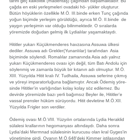
tarihi geç kalkolitik (madentaş) çağından başlamaktadır. Bu
çağda en eski yerleşmeleri ovadaki hö- yükler oluşturur.
Bütün höyüklerin özellikle M.Ö. III.binde erken Tunç çağında
yoğun biçimde yerleşim görüldüğü, ayrıca M.Ö. II.binde de
yaygın yerleşimin var olduğu bilinmektedir. O sıralarda
yöremizde doğudan gelmiş ilk Lydialılar yaşamaktaydı.
Hititler yukarı Küçükmenderes havzasına Assuwa ülkesi
dediler. Assuwa adı Grekler(Yunanlılar) tarafından Asia
biçiminde söylendi. Romalılar zamanında Asia adı yalnız
yukarı Küçükmenderes ovası için değil, tüm Batı Andolu için
söylenmiş ve zamanla büyük bir kıtanın adı olmuştur. M.Ö.
XIII. Yüzyılda Hitit kralı IV. Tudhaila, Assuwa seferine çıkmış
ve yöreyi imparatorluğuna bağlamıştır. Ancak Ödemiş yöre-
sinde Hititler'in varlığından kolay kolay söz edilemez. Bu
devirde yöremizde bazı yerli bağımsız Beyler ile, Hititler'e
vassal prensler hüküm sürüyordu. Hitit devletine M.Ö.XII.
Yüzyılda Frigler son verdiler.
Ödemiş ovası M.Ö.VIII. Yüzyılın ortalarında Lydia Heraklid
sülalesi krallarının hegomanyası altındaydı. Daha sonra
Lydia'daki Mermnad sülalesinin kurucusu olan kral Gyges'in
yönetimine girdi. Ovanın M.Ö.648'deki Kimmer istilasından